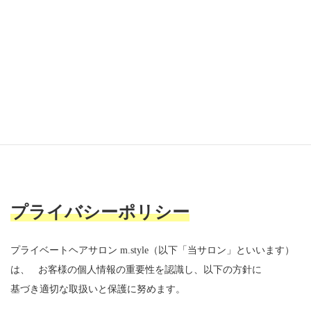
コ
ナ
ン
ビ
テ
ゲ
ン
ー
ツ
シ
Home
プライバシーポリシー
へ
ョ
ス
ン
キ
に
ッ
移
プ
動
プライバシーポリシー
プライベートヘアサロン m.style（以下「当サロン」といいます）
は、 お客様の個人情報の重要性を認識し、以下の方針に
基づき適切な取扱いと保護に努めます。